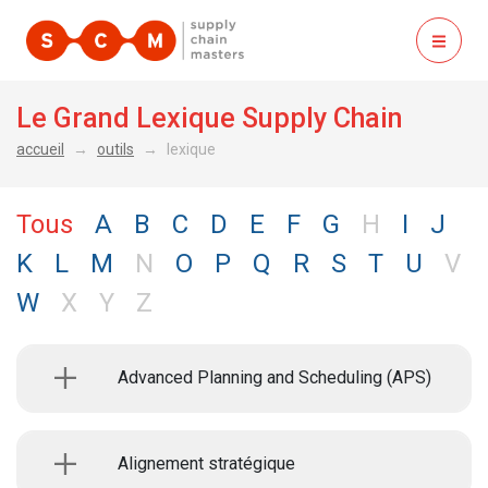
ouvrir
Le Grand Lexique Supply Chain
accueil
outils
lexique
Tous
A
B
C
D
E
F
G
H
I
J
K
L
M
N
O
P
Q
R
S
T
U
V
W
X
Y
Z
Advanced Planning and Scheduling (APS)
Alignement stratégique